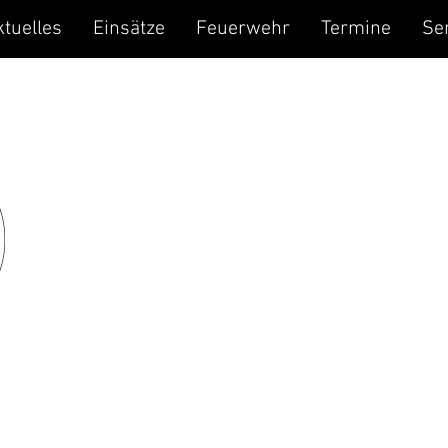
ktuelles
Einsätze
Feuerwehr
Termine
Se
Freiwillige Fe
KAIB
Retten | Löschen | Bergen | Schützen
im Einsatz seit 1937