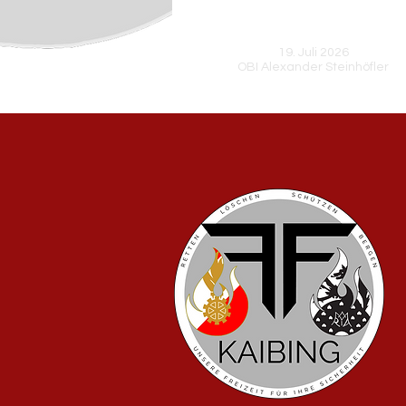
Technik I - Lehrgang erfolg
absolviert
19. Juli 2026
OBI Alexander Steinhöfler