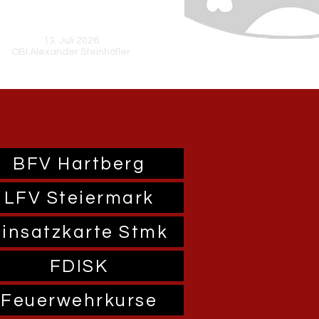
Erfolgreiche Jugend
13. Juli 2026
OBI Alexander Steinhöfler
BFV Hartberg
LFV Steiermark
Einsatzkarte Stmk
FDISK
Feuerwehrkurse