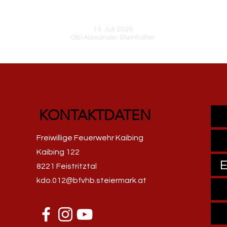
reich
HFM Rupert Hierzer lud zur
Storchenjause
14. Juli 2026
OBI Alexander Steinhöfler
KONTAKTDATEN
Freiwillige Feuerwehr Kaibing
Kaibing 122
8221 Feistritztal
kdo.012@bfvhb.steiermark.at