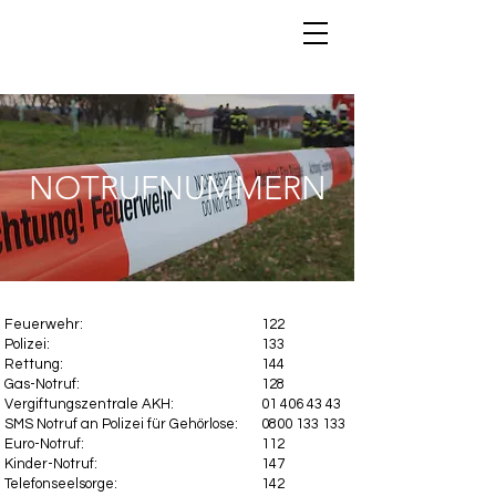
NOTRUFNUMMERN
Feuerwehr:
122
Polizei:
133
Rettung:
144
Gas-Notruf:
128
Vergiftungszentrale AKH:
01 406 43 43
SMS Notruf an Polizei für Gehörlose:
0800 133 133
Euro-Notruf:
112
Kinder-Notruf:
147
Telefonseelsorge:
142