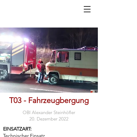
T03 - Fahrzeugbergung
OBI Alexander Steinhöfler
20. Dezember 2022
EINSATZART:
Technischer Einsatz