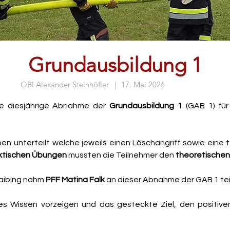
Grundausbildung 1
OBI Alexander Steinhöfler
|
17. Mai 2026
e diesjährige Abnahme der 
Grundausbildung 1
 (GAB 1) für
n unterteilt welche jeweils einen Löschangriff sowie eine te
ktischen Übungen
 mussten die Teilnehmer den 
theoretischen 
Kaibing nahm 
PFF Matina Falk
 an dieser Abnahme der GAB 1 teil
ntes Wissen vorzeigen und das gesteckte Ziel, den positive