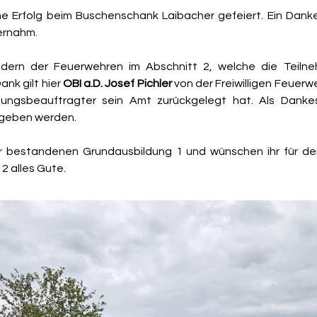
Erfolg beim Buschenschank Laibacher gefeiert. Ein Danke gi
ernahm.
ildern der Feuerwehren im Abschnitt 2, welche die Teilne
nk gilt hier 
OBI a.D. Josef Pichler
 von der Freiwilligen Feuerw
ildungsbeauftragter sein Amt zurückgelegt hat. Als Dank
ergeben werden.
r bestandenen Grundausbildung 1 und wünschen ihr für den 
2 alles Gute.